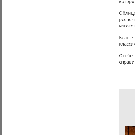
которо
Облиц
респек
изгото
Белые
класси
Особен
справил